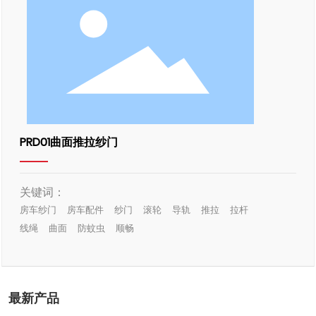
PRD01曲面推拉纱门
关键词：
房车纱门
房车配件
纱门
滚轮
导轨
推拉
拉杆
线绳
曲面
防蚊虫
顺畅
最新产品