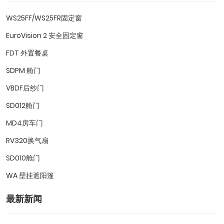
WS25FF/WS25FR固定窗
EuroVision 2 安全固定窗
FDT 外置餐桌
SDPM 舱门
VBDF后纱门
SD012舱门
MD4房车门
RV320换气扇
SD010舱门
WA 壁挂遮阳篷
最新新闻