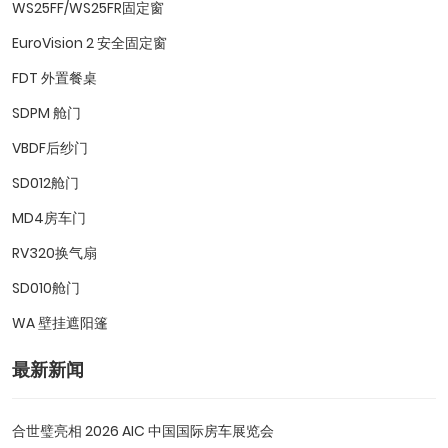
WS25FF/WS25FR固定窗
EuroVision 2 安全固定窗
FDT 外置餐桌
SDPM 舱门
VBDF后纱门
SD012舱门
MD4房车门
RV320换气扇
SD010舱门
WA 壁挂遮阳篷
最新新闻
合世璧亮相 2026 AIC 中国国际房车展览会