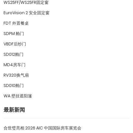
WS25FF/WS25FR固定窗
EuroVision 2 安全固定窗
FDT 外置餐桌
SDPM 舱门
VBDF后纱门
SD012舱门
MD4房车门
RV320换气扇
SD010舱门
WA 壁挂遮阳篷
最新新闻
合世璧亮相 2026 AIC 中国国际房车展览会