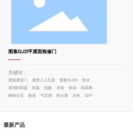
图集12J21平屋面检修门
关键词：
屋面通道门
屋面上人孔盖
图集12J20
防水
屋顶防雨盖
铝盖
铝板
木框
保温
保温棉
钢制合页
链条
气支撑
防火漆
灰色
120°
最新产品