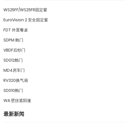
WS25FF/WS25FR固定窗
EuroVision 2 安全固定窗
FDT 外置餐桌
SDPM 舱门
VBDF后纱门
SD012舱门
MD4房车门
RV320换气扇
SD010舱门
WA 壁挂遮阳篷
最新新闻