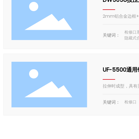
2mm铝合金边框
检修口
关键词：
隐藏式
UF-5500通
拉伸时成型，具有
关键词：
检修口