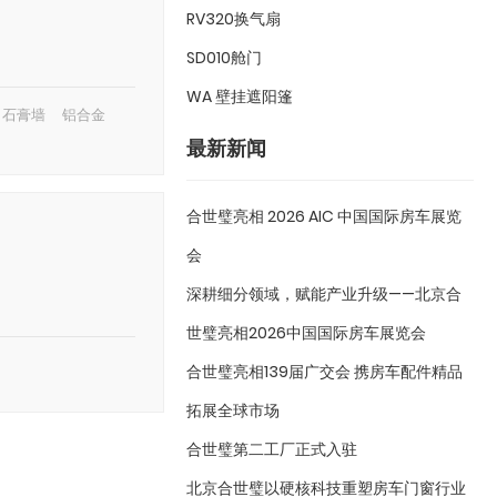
RV320换气扇
SD010舱门
WA 壁挂遮阳篷
石膏墙
铝合金
最新新闻
合世璧亮相 2026 AIC 中国国际房车展览
会
深耕细分领域，赋能产业升级——北京合
世璧亮相2026中国国际房车展览会
合世璧亮相139届广交会 携房车配件精品
拓展全球市场
合世璧第二工厂正式入驻
北京合世璧以硬核科技重塑房车门窗行业