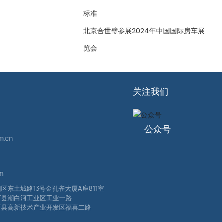
标准
北京合世璧参展2024年中国国际房车展
览会
关注我们
公众号
m.cn
cn
区东土城路13号金孔雀大厦A座811室
厂县潮白河工业区工业一路
厂县高新技术产业开发区福喜二路