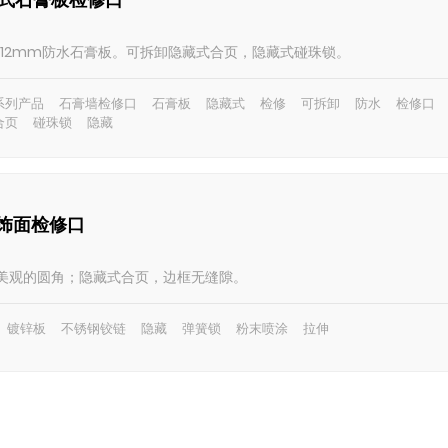
+12mm防水石膏板。可拆卸隐藏式合页，隐藏式碰珠锁。
系列产品
石膏墙检修口
石膏板
隐藏式
检修
可拆卸
防水
检修口
合页
碰珠锁
隐藏
用饰面检修口
美观的圆角；隐藏式合页，边框无缝隙。
镀锌板
不锈钢铰链
隐藏
弹簧锁
粉末喷涂
拉伸