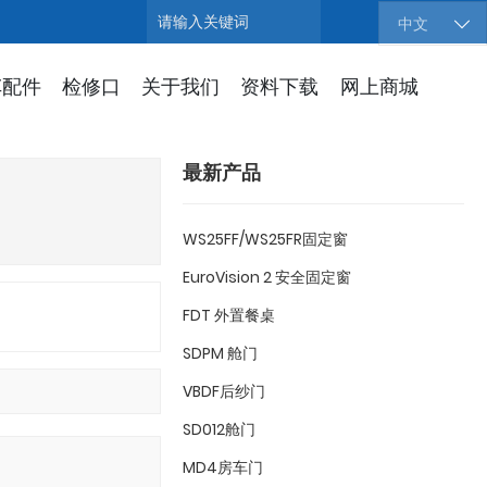
搜索
中文
车配件
检修口
关于我们
资料下载
网上商城
最新产品
WS25FF/WS25FR固定窗
EuroVision 2 安全固定窗
FDT 外置餐桌
SDPM 舱门
VBDF后纱门
SD012舱门
MD4房车门