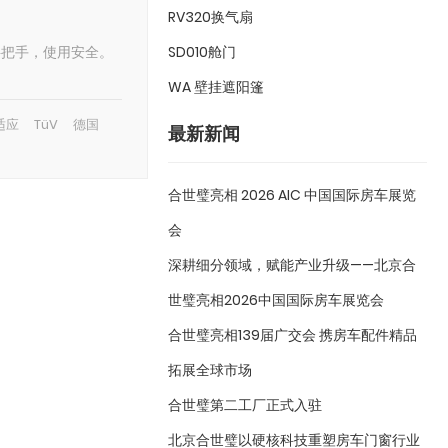
RV320换气扇
塑料把手，使用安全。
SD010舱门
WA 壁挂遮阳篷
适应
TüV
德国
最新新闻
合世璧亮相 2026 AIC 中国国际房车展览
会
深耕细分领域，赋能产业升级——北京合
世璧亮相2026中国国际房车展览会
合世璧亮相139届广交会 携房车配件精品
拓展全球市场
合世璧第二工厂正式入驻
北京合世璧以硬核科技重塑房车门窗行业