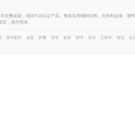
 TWIN房车折叠桌架，德国TüV认证产品。整体采用钢制结构，无锋利边缘，
锁定，操作简单。
他
房车配件
桌架
折叠
房车
桌面
调节
安全
工程学
简洁
自