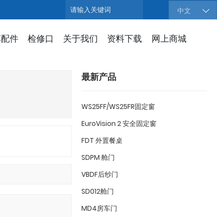
搜索
中文
车配件
检修口
关于我们
资料下载
网上商城
最新产品
WS25FF/WS25FR固定窗
EuroVision 2 安全固定窗
FDT 外置餐桌
SDPM 舱门
VBDF后纱门
SD012舱门
MD4房车门