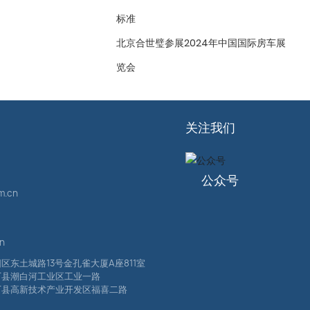
标准
北京合世璧参展2024年中国国际房车展
览会
关注我们
公众号
m.cn
cn
区东土城路13号金孔雀大厦A座811室
厂县潮白河工业区工业一路
厂县高新技术产业开发区福喜二路