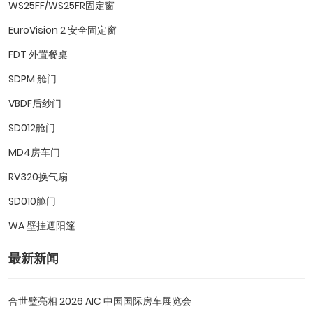
WS25FF/WS25FR固定窗
EuroVision 2 安全固定窗
FDT 外置餐桌
SDPM 舱门
VBDF后纱门
SD012舱门
MD4房车门
RV320换气扇
SD010舱门
WA 壁挂遮阳篷
最新新闻
合世璧亮相 2026 AIC 中国国际房车展览会