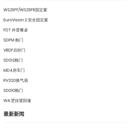
WS25FF/WS25FR固定窗
EuroVision 2 安全固定窗
FDT 外置餐桌
SDPM 舱门
VBDF后纱门
SD012舱门
MD4房车门
RV320换气扇
SD010舱门
WA 壁挂遮阳篷
最新新闻