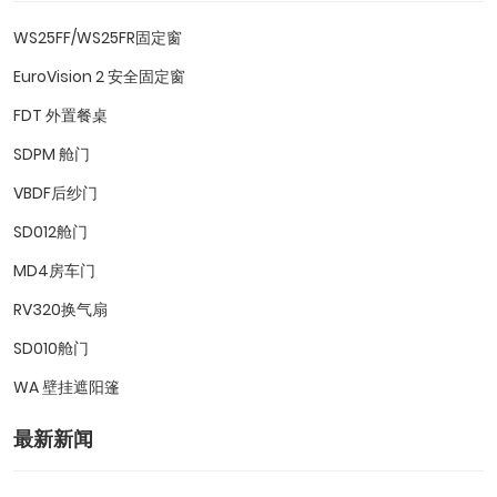
WS25FF/WS25FR固定窗
EuroVision 2 安全固定窗
FDT 外置餐桌
SDPM 舱门
VBDF后纱门
SD012舱门
MD4房车门
RV320换气扇
SD010舱门
WA 壁挂遮阳篷
最新新闻